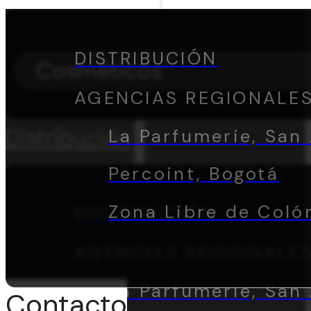
DISTRIBUCIÓN
Cosméticos
AGENCIAS REGIONALE
Distribución
La Parfumerie, San 
Percoint, Bogotá
Zona Libre de Coló
DISTRIBUCIÓN
AGENCIAS REGIONALE
La Parfumerie, San 
Contacto