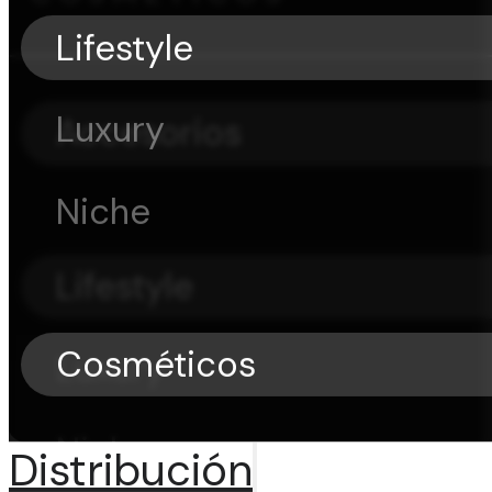
Lifestyle
Luxury
Accesorios
Niche
Lifestyle
Cosméticos
Luxury
Niche
Distribución