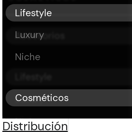
Lifestyle
Luxury
Accesorios
Niche
Lifestyle
Cosméticos
Luxury
Niche
Distribución