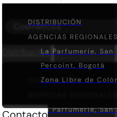
DISTRIBUCIÓN
Cosméticos
AGENCIAS REGIONALE
Distribución
La Parfumerie, San 
Percoint, Bogotá
Zona Libre de Coló
DISTRIBUCIÓN
AGENCIAS REGIONALE
La Parfumerie, San 
Contacto