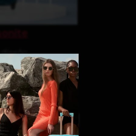
onite
y diseño