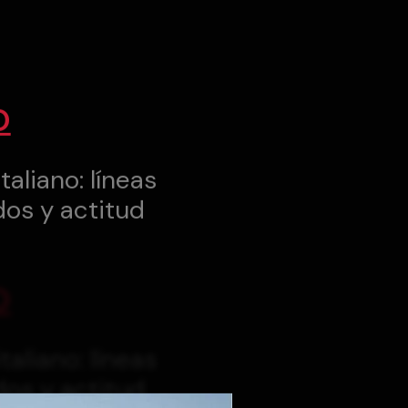
O
taliano: líneas
dos y actitud
O
taliano: líneas
dos y actitud