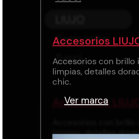
LIUJO
Samsonite
Accesorios LIUJ
Tucci
Accesorios con brillo i
limpias, detalles dora
chic.
Ver marca
Accesorios LIUJ
Accesorios con brillo i
limpias, detalles dora