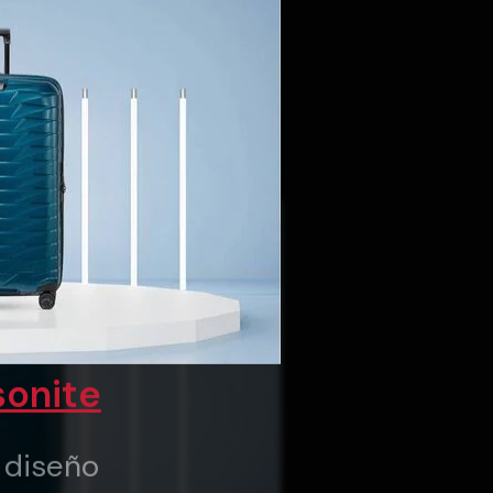
onite
y diseño