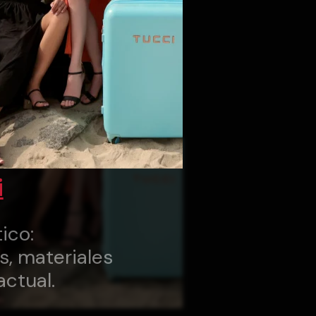
i
ico:
s, materiales
actual.