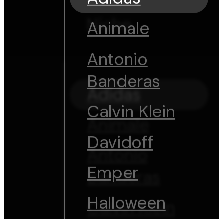
Niche
Animale
Antonio
Banderas
Adidas
Calvin Klein
Animale
Davidoff
Antonio
Emper
Banderas
Halloween
Calvin Klein