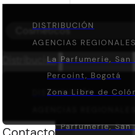
DISTRIBUCIÓN
Cosméticos
AGENCIAS REGIONALE
Distribución
La Parfumerie, San 
Percoint, Bogotá
Zona Libre de Coló
DISTRIBUCIÓN
AGENCIAS REGIONALE
La Parfumerie, San 
Contacto