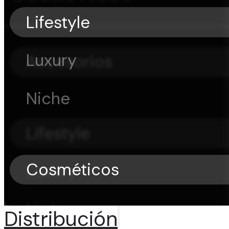
Lifestyle
Luxury
Accesorios
Niche
Lifestyle
Cosméticos
Luxury
Niche
Distribución