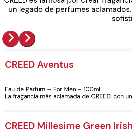
CREED es famosa por crear fragancia
un legado de perfumes aclamados, 
sofist
CREED Aventus
Eau de Parfum – For Men – 100ml
La fragancia más aclamada de CREED, con una
CREED Millesime Green Iris