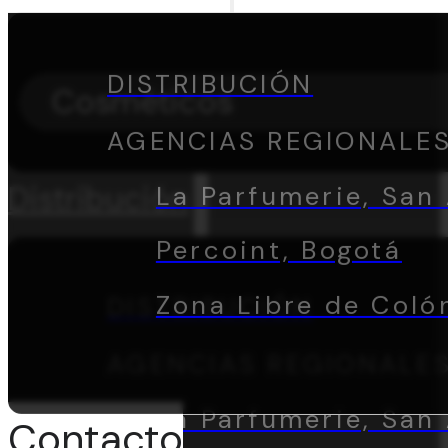
DISTRIBUCIÓN
Cosméticos
AGENCIAS REGIONALE
Distribución
La Parfumerie, San 
Percoint, Bogotá
Zona Libre de Coló
DISTRIBUCIÓN
AGENCIAS REGIONALE
La Parfumerie, San 
Contacto