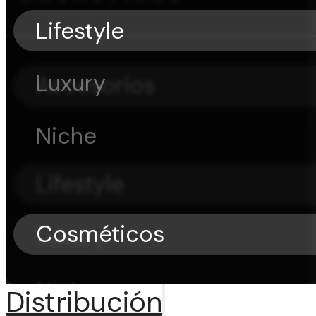
Lifestyle
Luxury
Accesorios
Niche
Lifestyle
Cosméticos
Luxury
Niche
Distribución