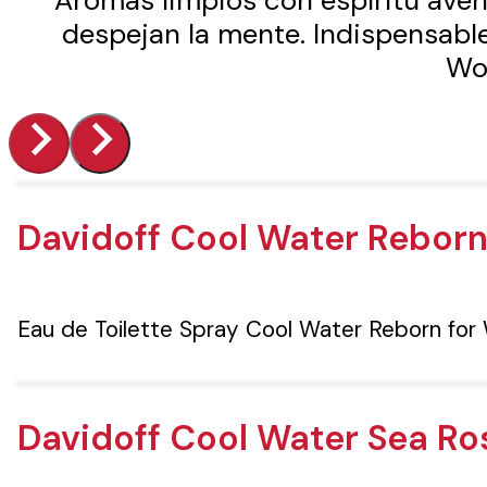
Aromas limpios con espíritu aven
despejan la mente. Indispensable
Wo
Davidoff Cool Water Rebor
Eau de Toilette Spray Cool Water Reborn fo
Davidoff Cool Water Sea Ro