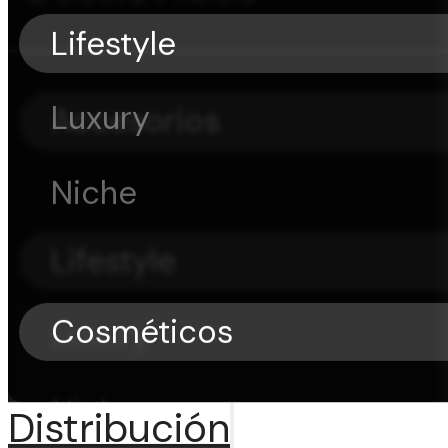
Lifestyle
Luxury
Accesorios
Niche
Lifestyle
Cosméticos
Luxury
Niche
Distribución