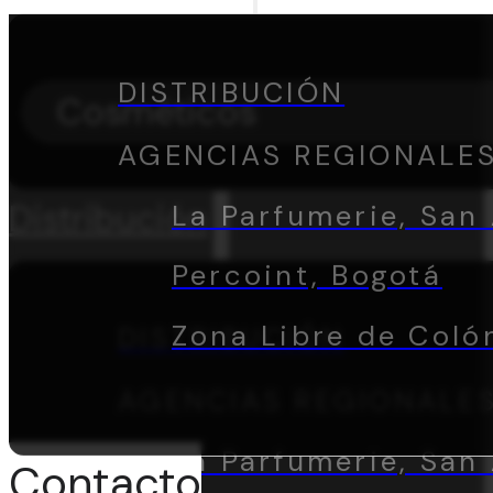
DISTRIBUCIÓN
Cosméticos
AGENCIAS REGIONALE
Distribución
La Parfumerie, San 
Percoint, Bogotá
Zona Libre de Coló
DISTRIBUCIÓN
AGENCIAS REGIONALE
La Parfumerie, San 
Contacto