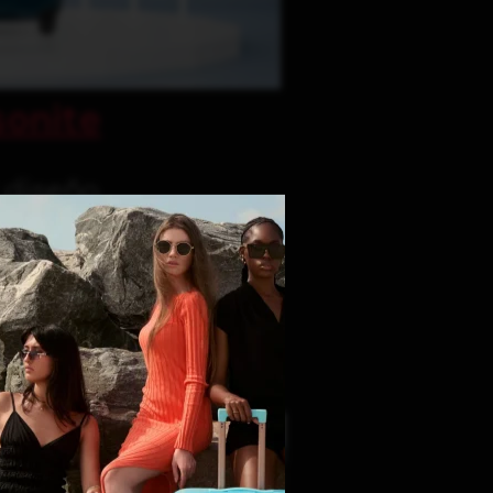
onite
y diseño