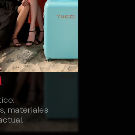
i
ico:
s, materiales
actual.