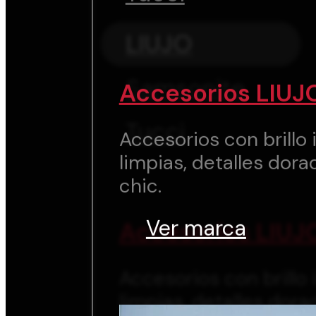
LIUJO
Samsonite
Accesorios LIUJ
Tucci
Accesorios con brillo i
limpias, detalles dora
chic.
Ver marca
Accesorios LIUJ
Accesorios con brillo i
limpias, detalles dora