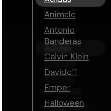
Niche
Animale
Antonio
Banderas
Adidas
Calvin Klein
Animale
Davidoff
Antonio
Emper
Banderas
Halloween
Calvin Klein