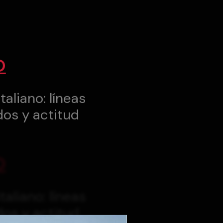
O
taliano: líneas
dos y actitud
O
taliano: líneas
dos y actitud