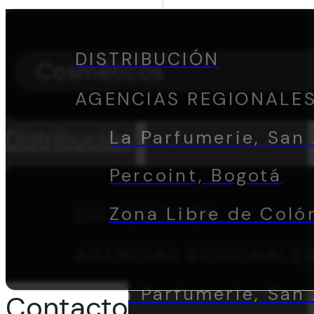
DISTRIBUCIÓN
Cosméticos
AGENCIAS REGIONALE
Distribución
La Parfumerie, San 
Percoint, Bogotá
Zona Libre de Coló
DISTRIBUCIÓN
AGENCIAS REGIONALE
La Parfumerie, San 
Contacto