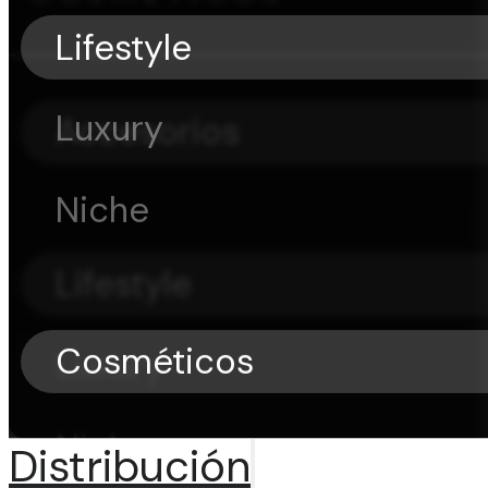
Lifestyle
Luxury
Accesorios
Niche
Lifestyle
Cosméticos
Luxury
Niche
Distribución