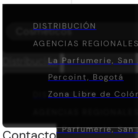
DISTRIBUCIÓN
Cosméticos
AGENCIAS REGIONALE
Distribución
La Parfumerie, San 
Percoint, Bogotá
Zona Libre de Coló
DISTRIBUCIÓN
AGENCIAS REGIONALE
La Parfumerie, San 
Contacto