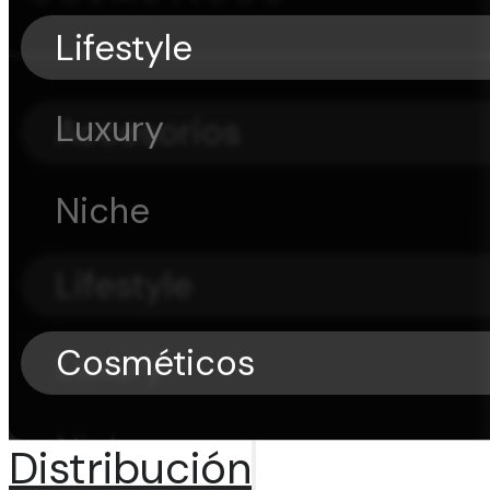
Lifestyle
Luxury
Accesorios
Niche
Lifestyle
Cosméticos
Luxury
Niche
Distribución