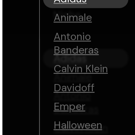
Niche
Animale
Antonio
Banderas
Adidas
Calvin Klein
Animale
Davidoff
Antonio
Emper
Banderas
Halloween
Calvin Klein