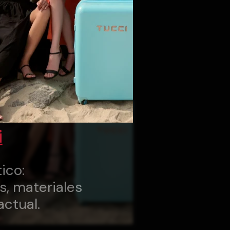
i
ico:
s, materiales
actual.