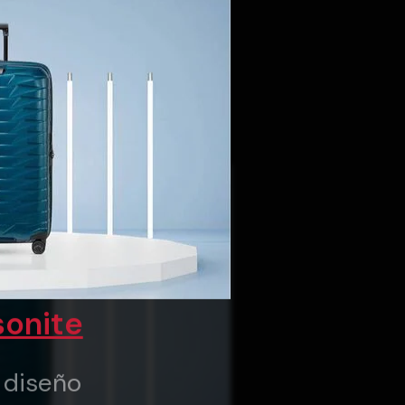
onite
y diseño