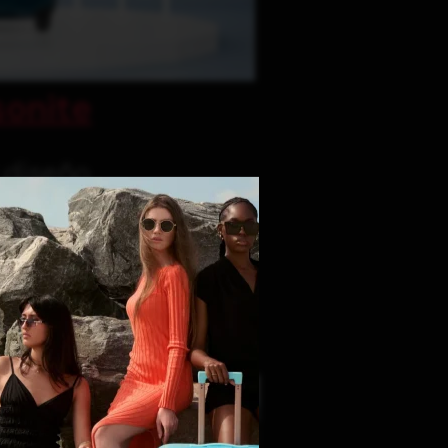
onite
y diseño