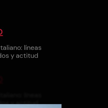
O
taliano: líneas
dos y actitud
O
taliano: líneas
dos y actitud