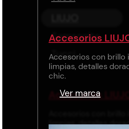
LIUJO
Samsonite
Accesorios LIUJ
Tucci
Accesorios con brillo i
limpias, detalles dora
chic.
Ver marca
Accesorios LIUJ
Accesorios con brillo i
limpias, detalles dora