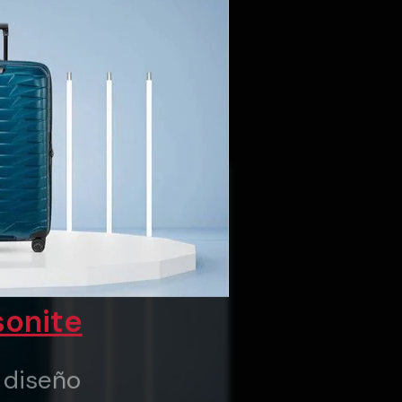
onite
y diseño