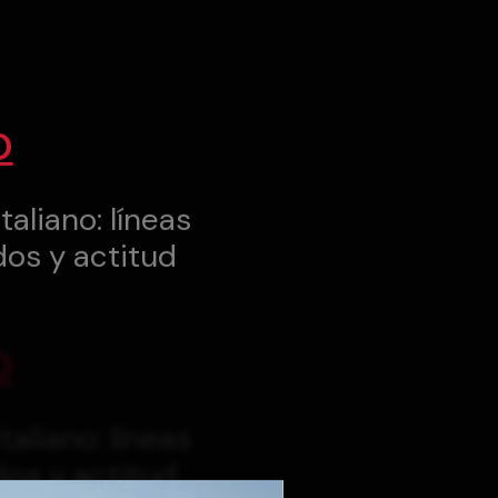
O
taliano: líneas
dos y actitud
O
taliano: líneas
dos y actitud