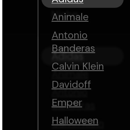
Niche
Animale
Antonio
Banderas
Adidas
Calvin Klein
Animale
Davidoff
Antonio
Emper
Banderas
Halloween
Calvin Klein