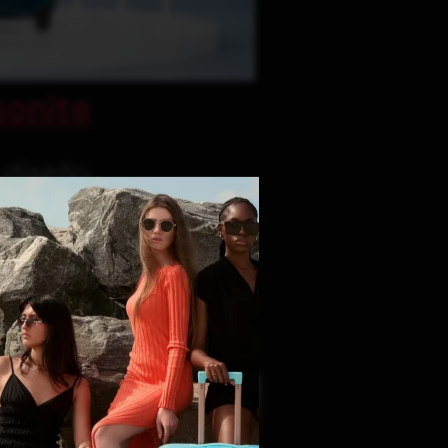
onite
y diseño