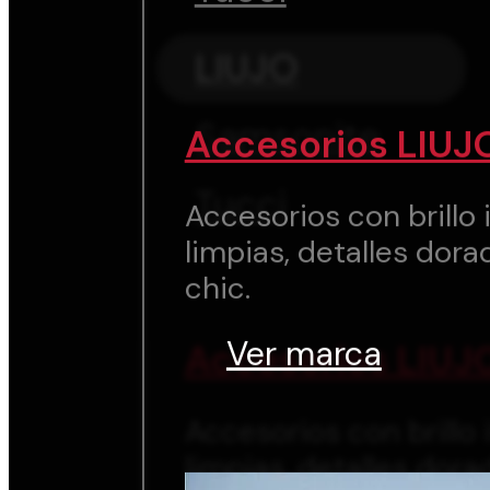
LIUJO
Samsonite
Accesorios LIUJ
Tucci
Accesorios con brillo i
limpias, detalles dora
chic.
Ver marca
Accesorios LIUJ
Accesorios con brillo i
limpias, detalles dora