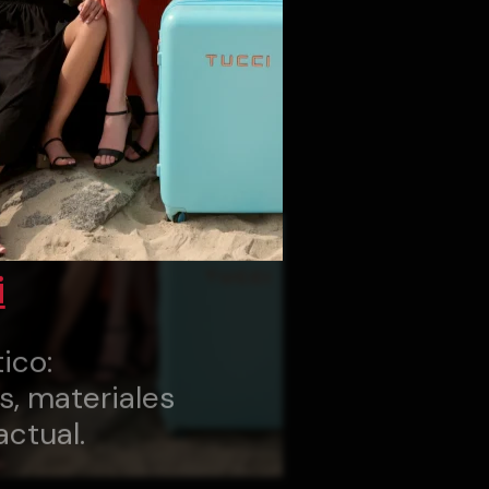
i
ico:
s, materiales
actual.