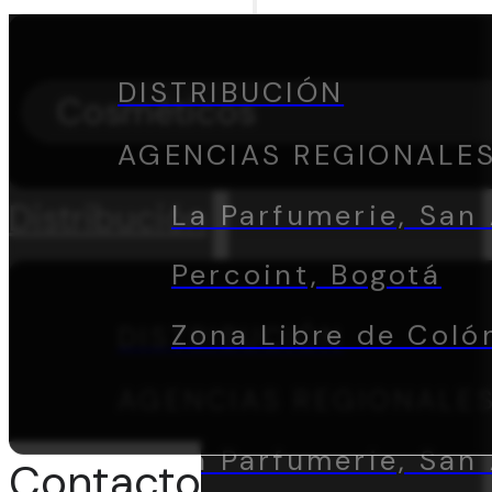
DISTRIBUCIÓN
Cosméticos
AGENCIAS REGIONALE
Distribución
La Parfumerie, San 
Percoint, Bogotá
Zona Libre de Coló
DISTRIBUCIÓN
AGENCIAS REGIONALE
La Parfumerie, San 
Contacto