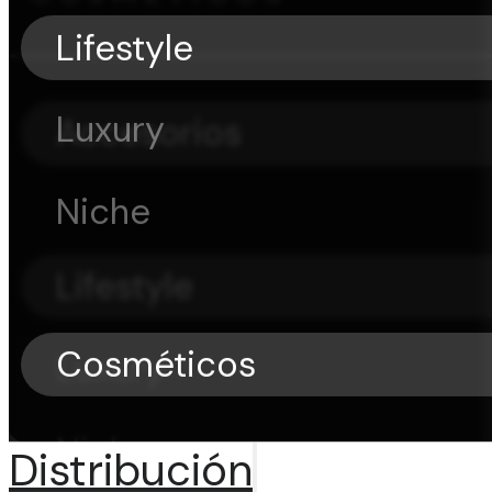
Lifestyle
Luxury
Accesorios
Niche
Lifestyle
Cosméticos
Luxury
Niche
Distribución