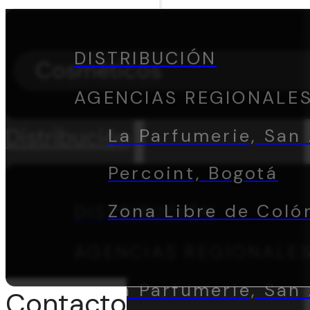
DISTRIBUCIÓN
Cosméticos
AGENCIAS REGIONALE
Distribución
La Parfumerie, San 
Percoint, Bogotá
Zona Libre de Coló
DISTRIBUCIÓN
AGENCIAS REGIONALE
La Parfumerie, San 
Contacto