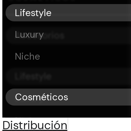
Lifestyle
Luxury
Accesorios
Niche
Lifestyle
Cosméticos
Luxury
Niche
Distribución