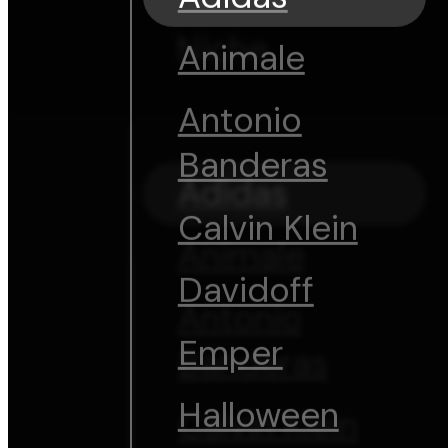
Niche
Animale
Antonio
Banderas
Adidas
Calvin Klein
Animale
Davidoff
Antonio
Emper
Banderas
Halloween
Calvin Klein