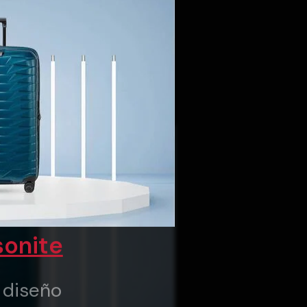
onite
y diseño