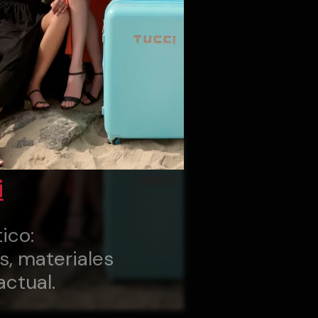
i
ico:
s, materiales
actual.