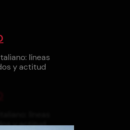
O
taliano: líneas
dos y actitud
O
taliano: líneas
dos y actitud