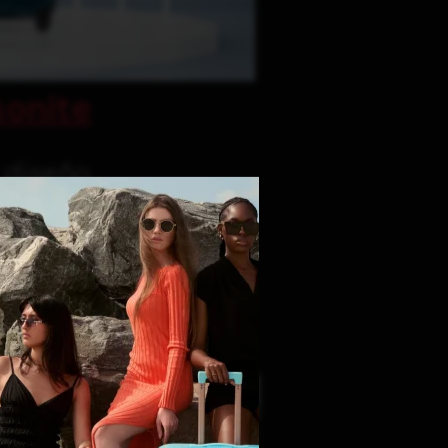
onite
y diseño