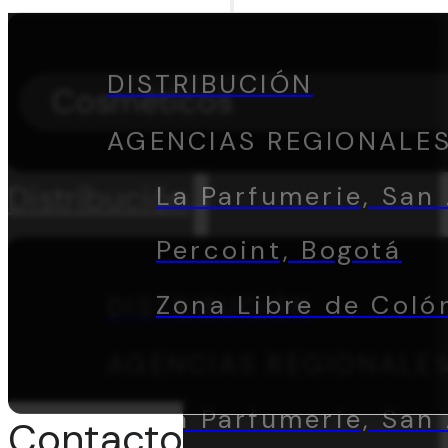
DISTRIBUCIÓN
Cosméticos
AGENCIAS REGIONALE
Distribución
La Parfumerie, San 
Percoint, Bogotá
Zona Libre de Coló
DISTRIBUCIÓN
AGENCIAS REGIONALE
La Parfumerie, San 
Contacto