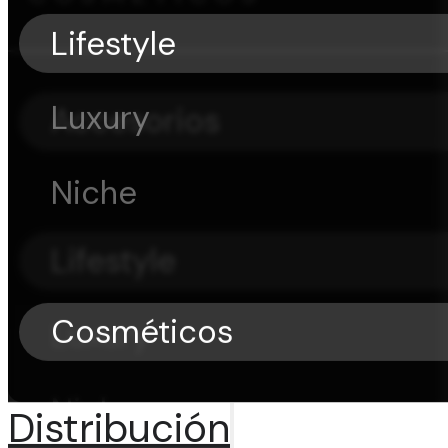
Lifestyle
Luxury
Accesorios
Niche
Lifestyle
Cosméticos
Luxury
Niche
Distribución