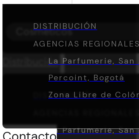
DISTRIBUCIÓN
Cosméticos
AGENCIAS REGIONALE
Distribución
La Parfumerie, San 
Percoint, Bogotá
Zona Libre de Coló
DISTRIBUCIÓN
AGENCIAS REGIONALE
La Parfumerie, San 
Contacto