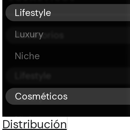
Lifestyle
Luxury
Accesorios
Niche
Lifestyle
Cosméticos
Luxury
Niche
Distribución