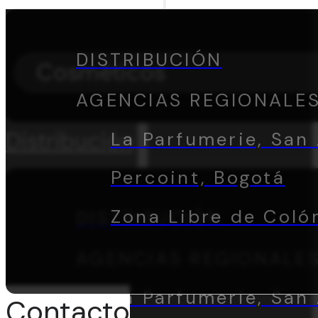
DISTRIBUCIÓN
Cosméticos
AGENCIAS REGIONALE
Distribución
La Parfumerie, San 
Percoint, Bogotá
Zona Libre de Coló
DISTRIBUCIÓN
AGENCIAS REGIONALE
La Parfumerie, San 
Contacto