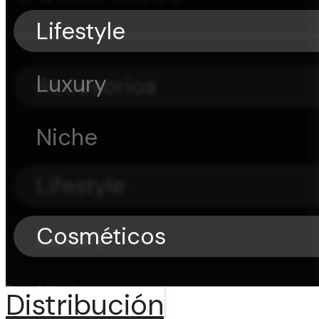
Lifestyle
Luxury
Accesorios
Niche
Lifestyle
Cosméticos
Luxury
Niche
Distribución