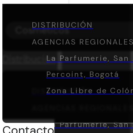
DISTRIBUCIÓN
Cosméticos
AGENCIAS REGIONALE
Distribución
La Parfumerie, San 
Percoint, Bogotá
Zona Libre de Coló
DISTRIBUCIÓN
AGENCIAS REGIONALE
La Parfumerie, San 
Contacto