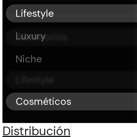
Lifestyle
Luxury
Accesorios
Niche
Lifestyle
Cosméticos
Luxury
Niche
Distribución