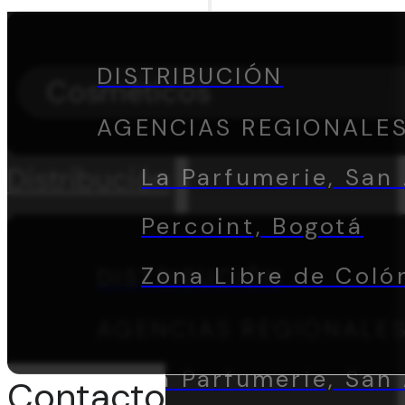
DISTRIBUCIÓN
Cosméticos
AGENCIAS REGIONALE
Distribución
La Parfumerie, San 
Percoint, Bogotá
Zona Libre de Coló
DISTRIBUCIÓN
AGENCIAS REGIONALE
La Parfumerie, San 
Contacto