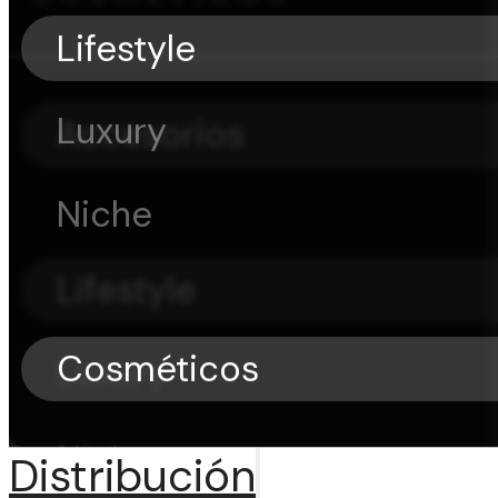
Lifestyle
Luxury
Accesorios
Niche
Lifestyle
Cosméticos
Luxury
Niche
Distribución