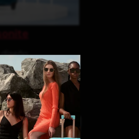
onite
y diseño