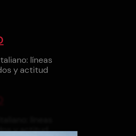
O
taliano: líneas
dos y actitud
O
taliano: líneas
dos y actitud