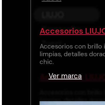
LIUJO
Samsonite
Accesorios LIUJ
Tucci
Accesorios con brillo i
limpias, detalles dora
chic.
Ver marca
Accesorios LIUJ
Accesorios con brillo i
limpias, detalles dora