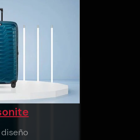
onite
y diseño