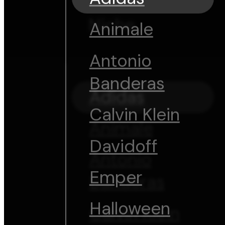
Niche
Animale
Antonio
Banderas
Adidas
Calvin Klein
Animale
Davidoff
Antonio
Emper
Banderas
Halloween
Calvin Klein