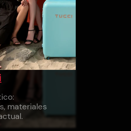
i
ico:
s, materiales
actual.