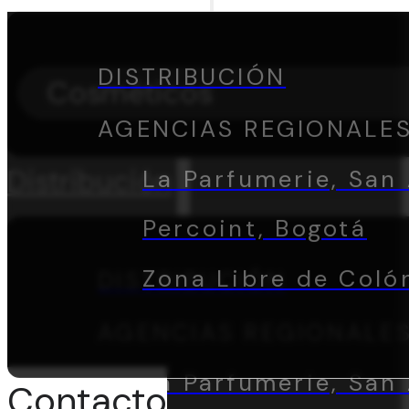
DISTRIBUCIÓN
Cosméticos
AGENCIAS REGIONALE
Distribución
La Parfumerie, San 
Percoint, Bogotá
Zona Libre de Coló
DISTRIBUCIÓN
AGENCIAS REGIONALE
La Parfumerie, San 
Contacto