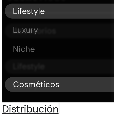
Lifestyle
Luxury
Accesorios
Niche
Lifestyle
Cosméticos
Luxury
Niche
Distribución