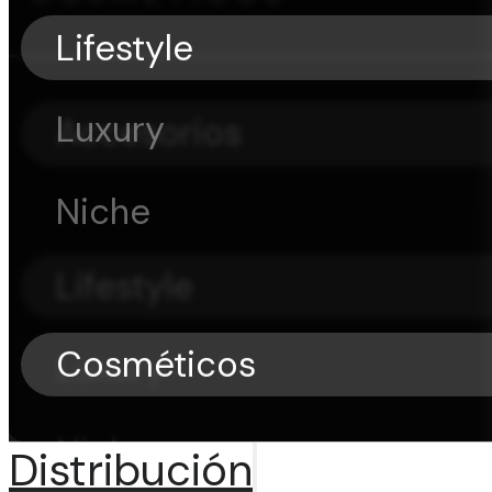
Lifestyle
Luxury
Accesorios
Niche
Lifestyle
Cosméticos
Luxury
Niche
Distribución