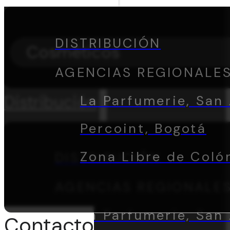
DISTRIBUCIÓN
Cosméticos
AGENCIAS REGIONALE
Distribución
La Parfumerie, San 
Percoint, Bogotá
Zona Libre de Coló
DISTRIBUCIÓN
AGENCIAS REGIONALE
La Parfumerie, San 
Contacto