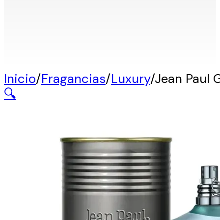
Inicio
/
Fragancias
/
Luxury
/
Jean Paul G
🔍