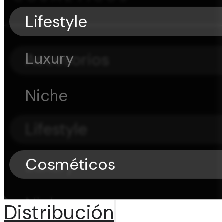
Lifestyle
Luxury
Accesorios
Niche
Lifestyle
Cosméticos
Luxury
Niche
Distribución