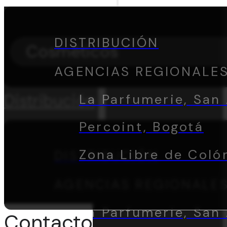
DISTRIBUCIÓN
Cosméticos
AGENCIAS REGIONALE
Distribución
La Parfumerie, San 
Percoint, Bogotá
Zona Libre de Coló
DISTRIBUCIÓN
AGENCIAS REGIONALE
La Parfumerie, San 
Contacto