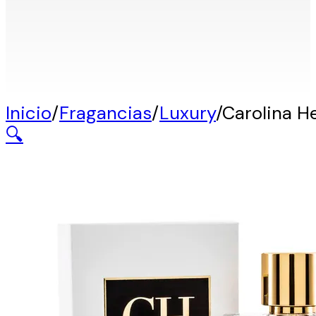
Inicio
/
Fragancias
/
Luxury
/
Carolina H
🔍