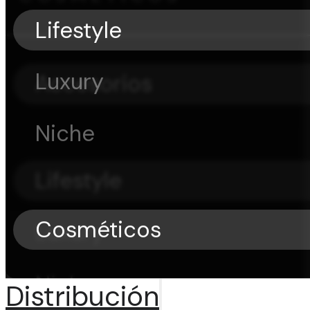
Lifestyle
Luxury
Accesorios
Niche
Lifestyle
Cosméticos
Luxury
Niche
Distribución