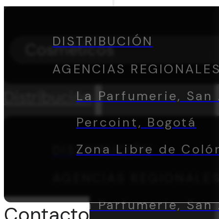
DISTRIBUCIÓN
Cosméticos
AGENCIAS REGIONALE
Distribución
La Parfumerie, San 
Percoint, Bogotá
Zona Libre de Coló
DISTRIBUCIÓN
AGENCIAS REGIONALE
La Parfumerie, San 
Contacto