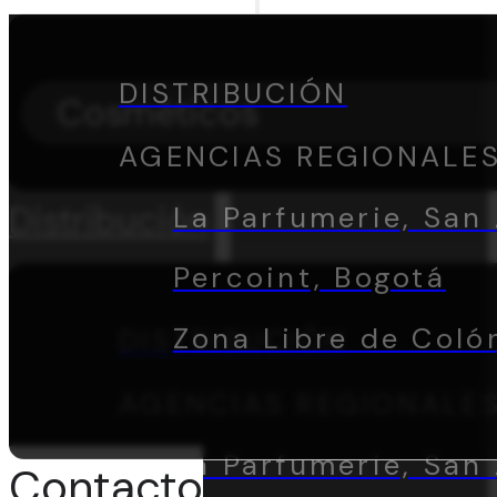
DISTRIBUCIÓN
Cosméticos
AGENCIAS REGIONALE
Distribución
La Parfumerie, San 
Percoint, Bogotá
Zona Libre de Coló
DISTRIBUCIÓN
AGENCIAS REGIONALE
La Parfumerie, San 
Contacto