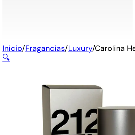
Inicio
/
Fragancias
/
Luxury
/
Carolina H
🔍