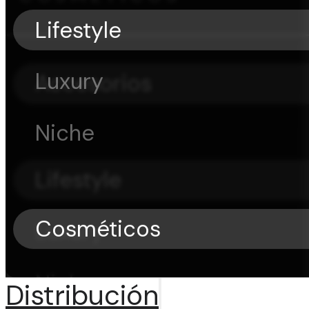
Lifestyle
Luxury
Accesorios
Niche
Lifestyle
Cosméticos
Luxury
Niche
Distribución