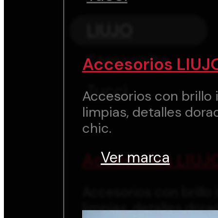
LIUJO
Samsonite
Accesorios LIUJ
Tucci
Accesorios con brillo i
limpias, detalles dora
chic.
Ver marca
Accesorios LIUJ
Accesorios con brillo i
limpias, detalles dora