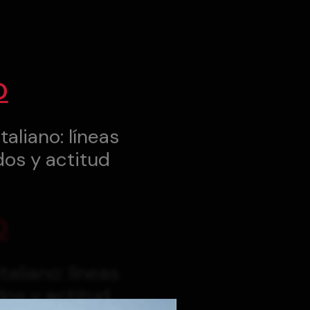
O
taliano: líneas
dos y actitud
O
taliano: líneas
dos y actitud