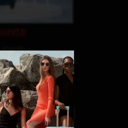
onite
y diseño