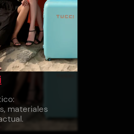
i
ico:
s, materiales
actual.