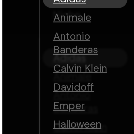
Niche
Animale
Antonio
Banderas
Adidas
Calvin Klein
Animale
Davidoff
Antonio
Emper
Banderas
Halloween
Calvin Klein