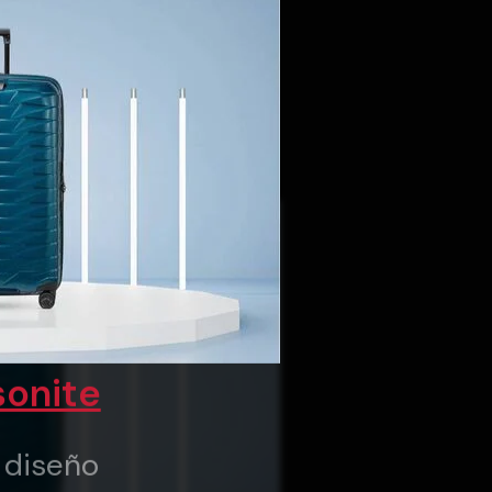
onite
y diseño