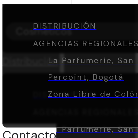
DISTRIBUCIÓN
Cosméticos
AGENCIAS REGIONALE
Distribución
La Parfumerie, San 
Percoint, Bogotá
Zona Libre de Coló
DISTRIBUCIÓN
AGENCIAS REGIONALE
La Parfumerie, San 
Contacto