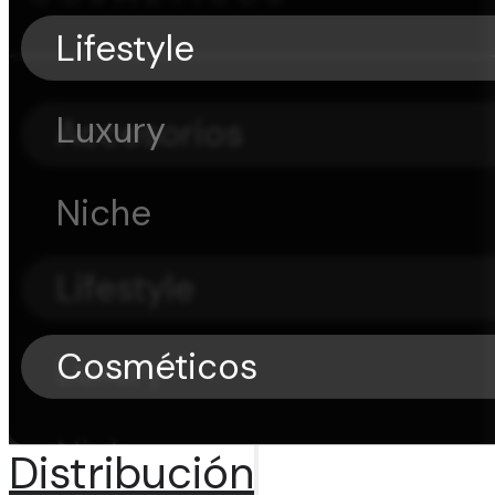
Lifestyle
Luxury
Accesorios
Niche
Lifestyle
Cosméticos
Luxury
Niche
Distribución