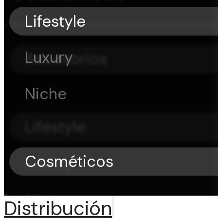
Lifestyle
Luxury
Accesorios
Niche
Lifestyle
Cosméticos
Luxury
Niche
Distribución