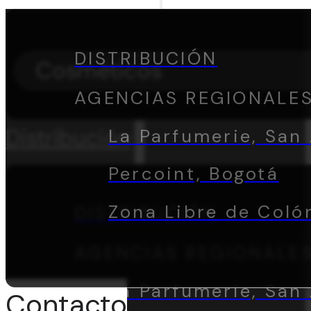
DISTRIBUCIÓN
Cosméticos
AGENCIAS REGIONALE
Distribución
La Parfumerie, San 
Percoint, Bogotá
Zona Libre de Coló
DISTRIBUCIÓN
AGENCIAS REGIONALE
La Parfumerie, San 
Contacto