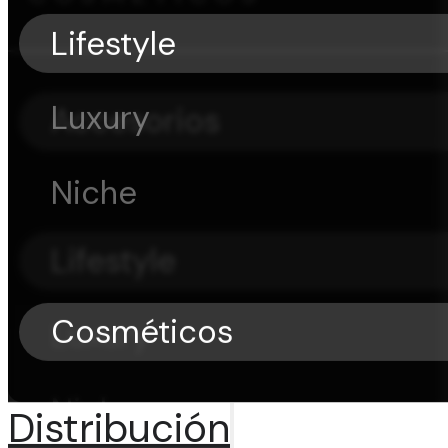
Lifestyle
Luxury
Accesorios
Niche
Lifestyle
Cosméticos
Luxury
Niche
Distribución