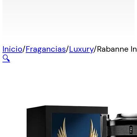
Inicio
/
Fragancias
/
Luxury
/
Rabanne In
🔍