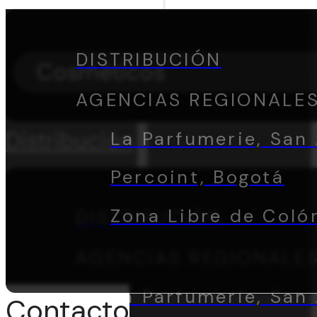
DISTRIBUCIÓN
Cosméticos
AGENCIAS REGIONALE
Distribución
La Parfumerie, San 
Percoint, Bogotá
Zona Libre de Coló
DISTRIBUCIÓN
AGENCIAS REGIONALE
La Parfumerie, San 
Contacto