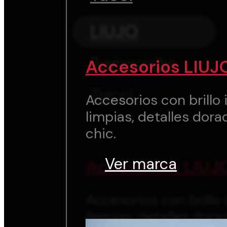
LIUJO
Samsonite
Accesorios LIUJ
Tucci
Accesorios con brillo i
limpias, detalles dora
chic.
Ver marca
Accesorios LIUJ
Accesorios con brillo i
limpias, detalles dora