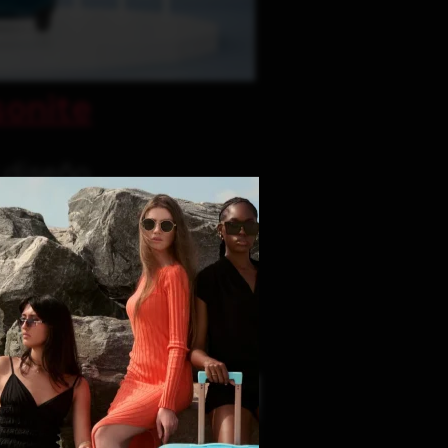
onite
y diseño