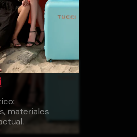
i
ico:
s, materiales
actual.