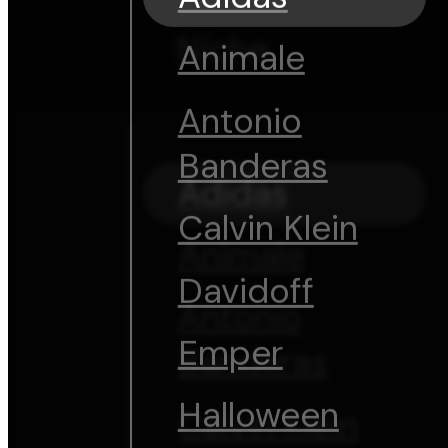
Niche
Animale
Antonio
Banderas
Adidas
Calvin Klein
Animale
Davidoff
Antonio
Emper
Banderas
Halloween
Calvin Klein