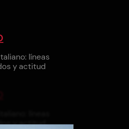
O
taliano: líneas
dos y actitud
O
taliano: líneas
dos y actitud