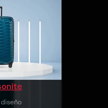
onite
y diseño