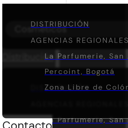
DISTRIBUCIÓN
Cosméticos
AGENCIAS REGIONALE
Distribución
La Parfumerie, San 
Percoint, Bogotá
Zona Libre de Coló
DISTRIBUCIÓN
AGENCIAS REGIONALE
La Parfumerie, San 
Contacto