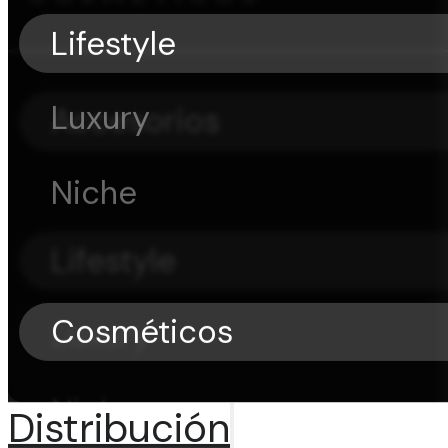
Lifestyle
Luxury
Accesorios
Niche
Lifestyle
Cosméticos
Luxury
Niche
Distribución