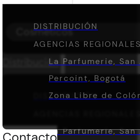
DISTRIBUCIÓN
Cosméticos
AGENCIAS REGIONALE
Distribución
La Parfumerie, San 
Percoint, Bogotá
Zona Libre de Coló
DISTRIBUCIÓN
AGENCIAS REGIONALE
La Parfumerie, San 
Contacto