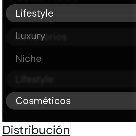
Lifestyle
Luxury
Accesorios
Niche
Lifestyle
Cosméticos
Luxury
Niche
Distribución