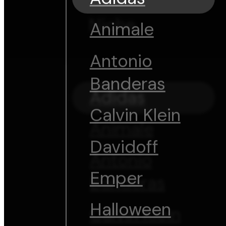
Niche
Animale
Antonio
Banderas
Adidas
Calvin Klein
Animale
Davidoff
Antonio
Emper
Banderas
Halloween
Calvin Klein