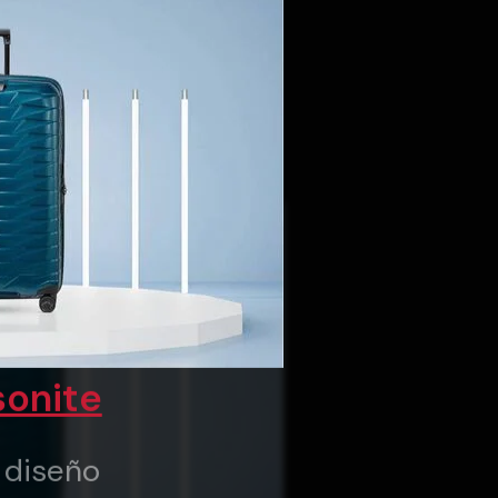
onite
y diseño