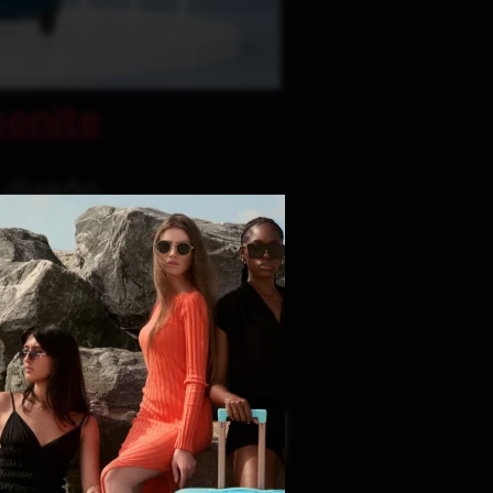
onite
y diseño