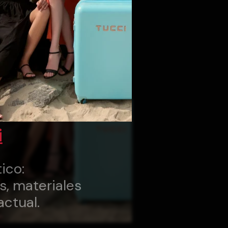
i
ico:
s, materiales
actual.