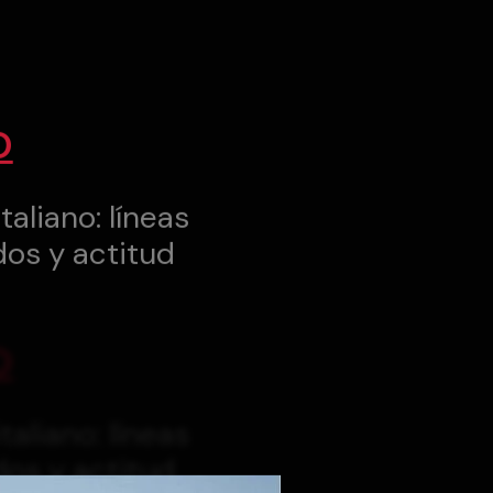
O
taliano: líneas
dos y actitud
O
taliano: líneas
dos y actitud