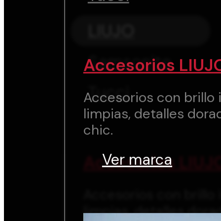
LIUJO
Samsonite
Accesorios LIUJ
Tucci
Accesorios con brillo i
limpias, detalles dora
chic.
Ver marca
Accesorios LIUJ
Accesorios con brillo i
limpias, detalles dora