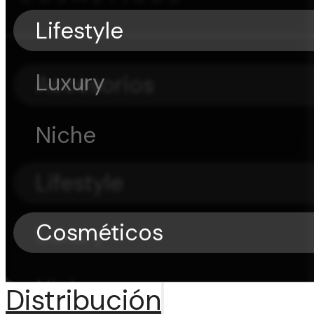
Lifestyle
Luxury
Accesorios
Niche
Lifestyle
Cosméticos
Luxury
Niche
Distribución