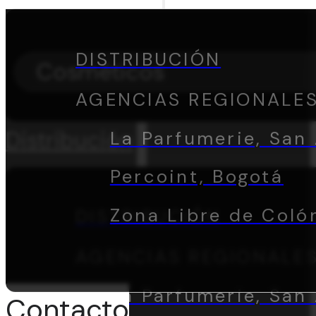
DISTRIBUCIÓN
Cosméticos
AGENCIAS REGIONALE
Distribución
La Parfumerie, San 
Percoint, Bogotá
Zona Libre de Coló
DISTRIBUCIÓN
AGENCIAS REGIONALE
La Parfumerie, San 
Contacto