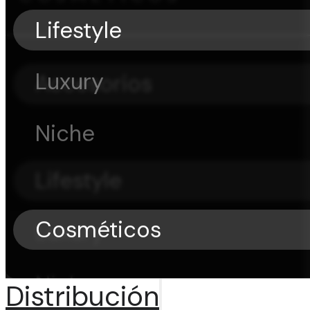
Lifestyle
Luxury
Accesorios
Niche
Lifestyle
Cosméticos
Luxury
Niche
Distribución