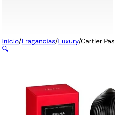
Inicio
/
Fragancias
/
Luxury
/
Cartier Pa
🔍