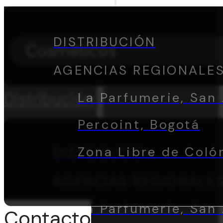
DISTRIBUCIÓN
Cosméticos
AGENCIAS REGIONALE
Distribución
La Parfumerie, San 
Percoint, Bogotá
Zona Libre de Coló
DISTRIBUCIÓN
AGENCIAS REGIONALE
La Parfumerie, San 
Contacto