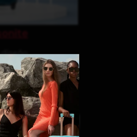
onite
y diseño