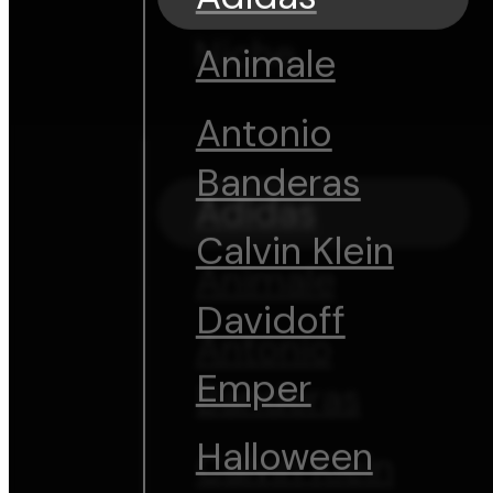
Niche
Animale
Antonio
Banderas
Adidas
Calvin Klein
Animale
Davidoff
Antonio
Emper
Banderas
Halloween
Calvin Klein