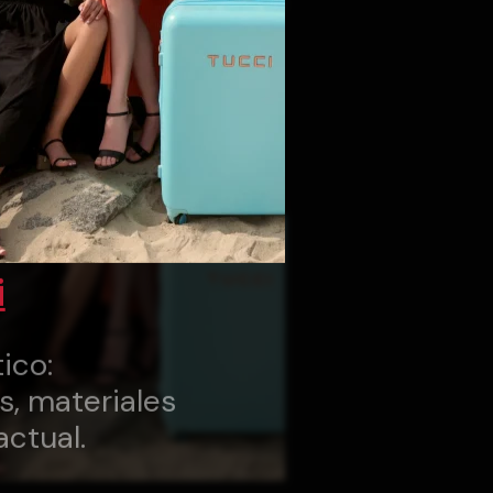
i
ico:
s, materiales
actual.