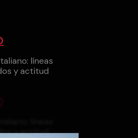
O
taliano: líneas
dos y actitud
O
taliano: líneas
dos y actitud