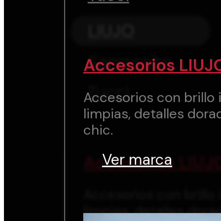
LIUJO
Samsonite
Accesorios LIUJ
Tucci
Accesorios con brillo i
limpias, detalles dora
chic.
Ver marca
Accesorios LIUJ
Accesorios con brillo i
limpias, detalles dora