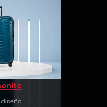
onite
y diseño