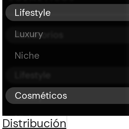
Lifestyle
Luxury
Accesorios
Niche
Lifestyle
Cosméticos
Luxury
Niche
Distribución