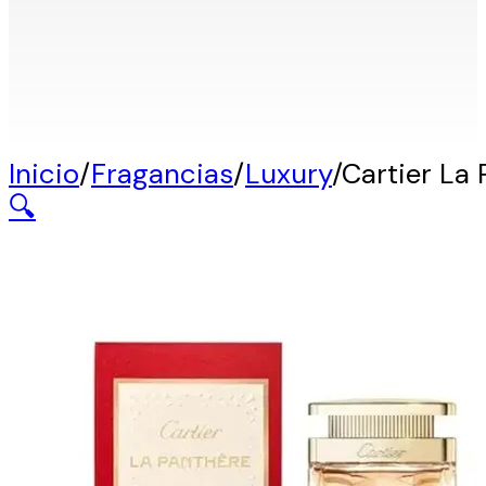
Inicio
/
Fragancias
/
Luxury
/
Cartier La
🔍