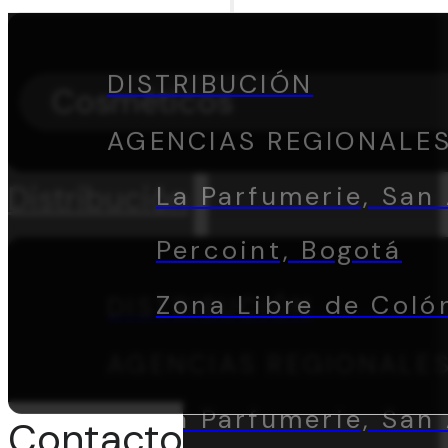
DISTRIBUCIÓN
Cosméticos
AGENCIAS REGIONALE
Distribución
La Parfumerie, San 
Percoint, Bogotá
Zona Libre de Coló
DISTRIBUCIÓN
AGENCIAS REGIONALE
La Parfumerie, San 
Contacto