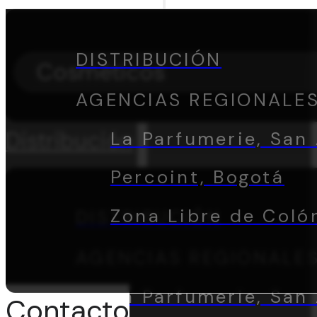
DISTRIBUCIÓN
Cosméticos
AGENCIAS REGIONALE
Distribución
La Parfumerie, San 
Percoint, Bogotá
Zona Libre de Coló
DISTRIBUCIÓN
AGENCIAS REGIONALE
La Parfumerie, San 
Contacto