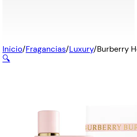
Inicio
/
Fragancias
/
Luxury
/
Burberry H
🔍