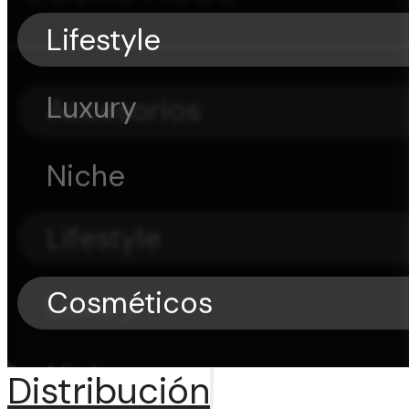
Lifestyle
Luxury
Accesorios
Niche
Lifestyle
Cosméticos
Luxury
Niche
Distribución