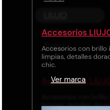
LIUJO
Samsonite
Accesorios LIUJ
Tucci
Accesorios con brillo i
limpias, detalles dora
chic.
Ver marca
Accesorios LIUJ
Accesorios con brillo i
limpias, detalles dora