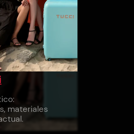
i
ico:
s, materiales
actual.