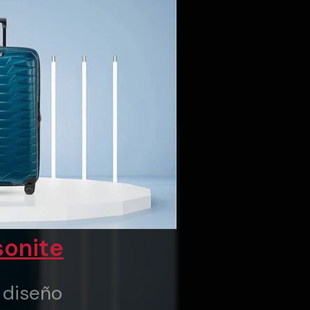
onite
y diseño