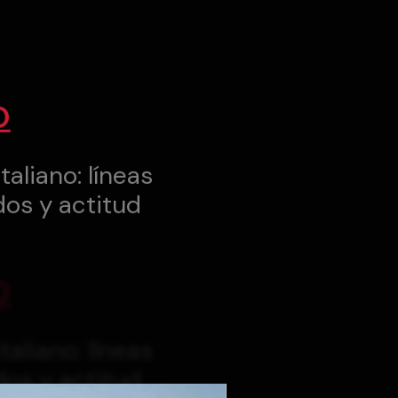
O
taliano: líneas
dos y actitud
O
taliano: líneas
dos y actitud