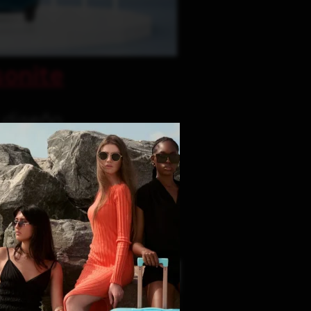
onite
y diseño