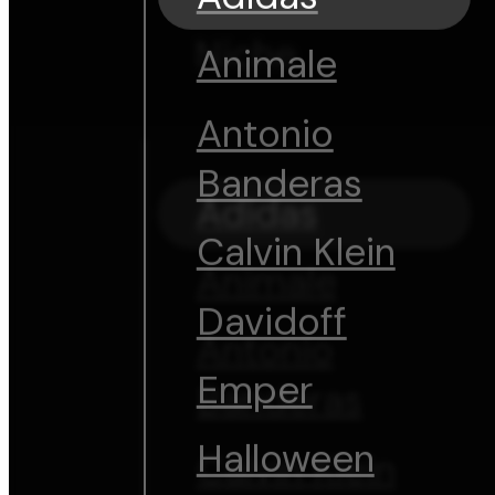
Niche
Animale
Antonio
Banderas
Adidas
Calvin Klein
Animale
Davidoff
Antonio
Emper
Banderas
Halloween
Calvin Klein