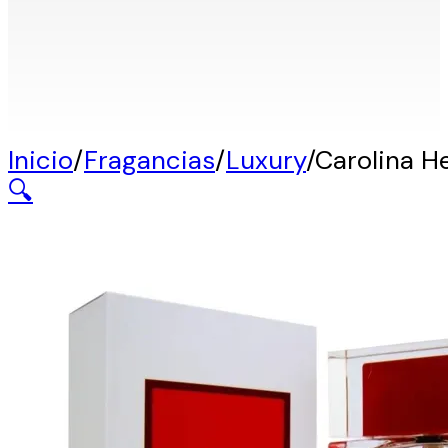
Inicio
/
Fragancias
/
Luxury
/
Carolina H
🔍