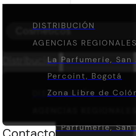
DISTRIBUCIÓN
Cosméticos
AGENCIAS REGIONALE
Distribución
La Parfumerie, San 
Percoint, Bogotá
Zona Libre de Coló
DISTRIBUCIÓN
AGENCIAS REGIONALE
La Parfumerie, San 
Contacto