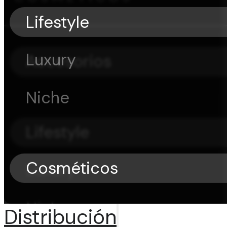
Lifestyle
Luxury
Accesorios
Niche
Lifestyle
Cosméticos
Luxury
Niche
Distribución