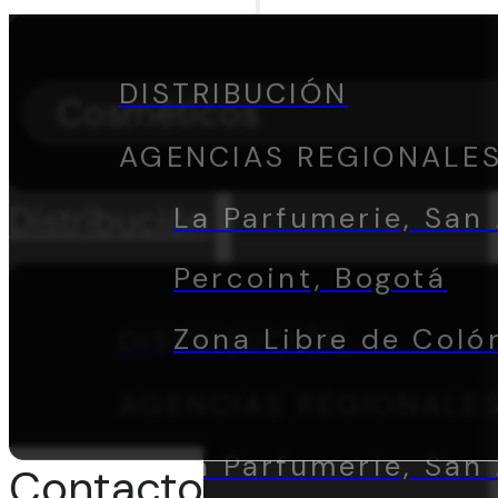
DISTRIBUCIÓN
Cosméticos
AGENCIAS REGIONALE
Distribución
La Parfumerie, San 
Percoint, Bogotá
Zona Libre de Coló
DISTRIBUCIÓN
AGENCIAS REGIONALE
La Parfumerie, San 
Contacto