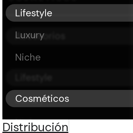
Lifestyle
Luxury
Accesorios
Niche
Lifestyle
Cosméticos
Luxury
Niche
Distribución