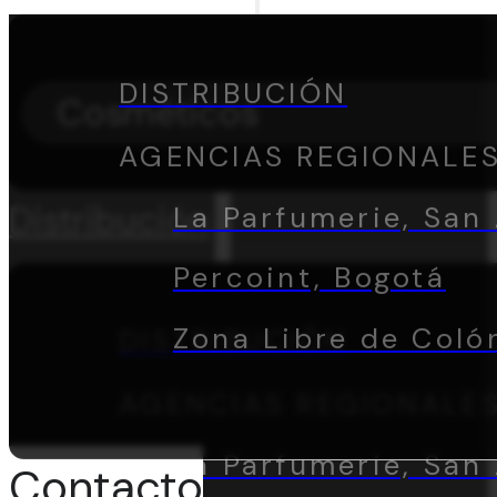
DISTRIBUCIÓN
Cosméticos
AGENCIAS REGIONALE
Distribución
La Parfumerie, San 
Percoint, Bogotá
Zona Libre de Coló
DISTRIBUCIÓN
AGENCIAS REGIONALE
La Parfumerie, San 
Contacto