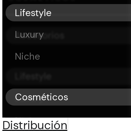
Lifestyle
Luxury
Accesorios
Niche
Lifestyle
Cosméticos
Luxury
Niche
Distribución