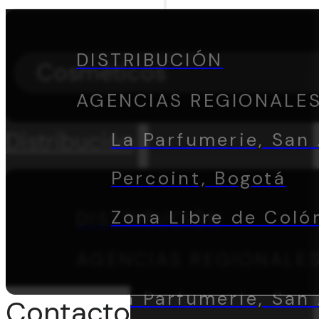
DISTRIBUCIÓN
Cosméticos
AGENCIAS REGIONALE
Distribución
La Parfumerie, San 
Percoint, Bogotá
Zona Libre de Coló
DISTRIBUCIÓN
AGENCIAS REGIONALE
La Parfumerie, San 
Contacto