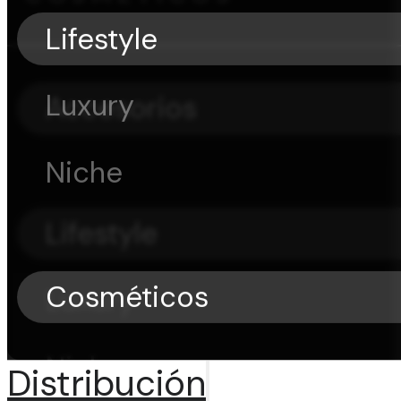
Lifestyle
Luxury
Accesorios
Niche
Lifestyle
Cosméticos
Luxury
Niche
Distribución