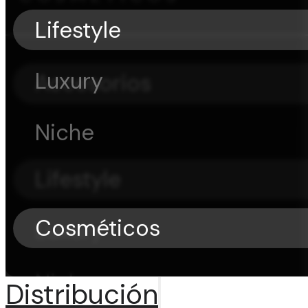
Lifestyle
Luxury
Accesorios
Niche
Lifestyle
Cosméticos
Luxury
Niche
Distribución