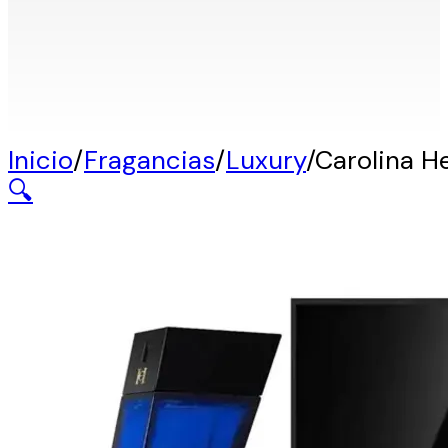
Inicio
/
Fragancias
/
Luxury
/
Carolina He
🔍