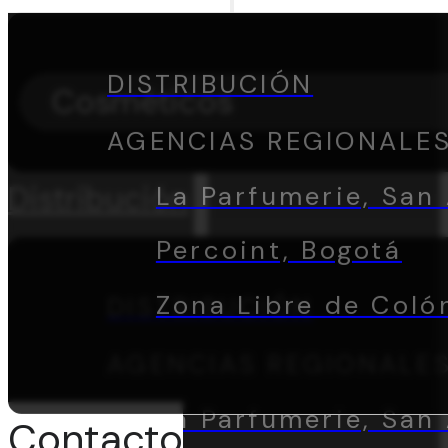
DISTRIBUCIÓN
Cosméticos
AGENCIAS REGIONALE
Distribución
La Parfumerie, San 
Percoint, Bogotá
Zona Libre de Coló
DISTRIBUCIÓN
AGENCIAS REGIONALE
La Parfumerie, San 
Contacto